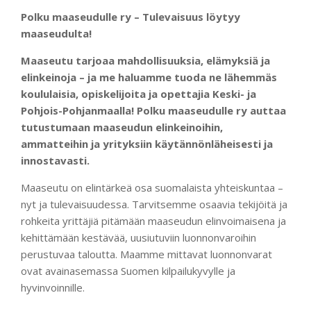
Menu
Polku maaseudulle ry – Tulevaisuus löytyy
maaseudulta!
Maaseutu tarjoaa mahdollisuuksia, elämyksiä ja
elinkeinoja – ja me haluamme tuoda ne lähemmäs
koululaisia, opiskelijoita ja opettajia Keski- ja
Pohjois-Pohjanmaalla! Polku maaseudulle ry auttaa
tutustumaan maaseudun elinkeinoihin,
ammatteihin ja yrityksiin käytännönläheisesti ja
innostavasti.
Maaseutu on elintärkeä osa suomalaista yhteiskuntaa –
nyt ja tulevaisuudessa. Tarvitsemme osaavia tekijöitä ja
rohkeita yrittäjiä pitämään maaseudun elinvoimaisena ja
kehittämään kestävää, uusiutuviin luonnonvaroihin
perustuvaa taloutta. Maamme mittavat luonnonvarat
ovat avainasemassa Suomen kilpailukyvylle ja
hyvinvoinnille.