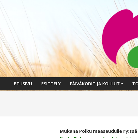
Skip
to
content
ETUSIVU
ESITTELY
PÄIVÄKODIT JA KOULUT
TO
Primary
Navigation
Menu
Mukana Polku maaseudulle ry:ssä