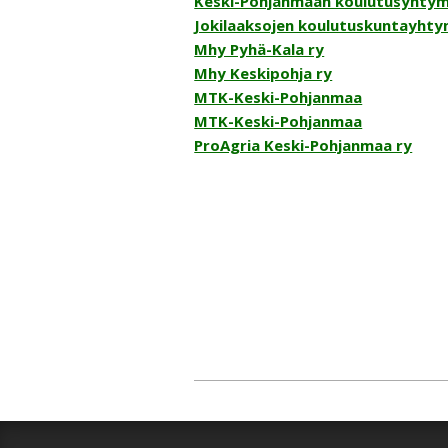
Keski-Pohjanmaan koulutusyhtym
Jokilaaksojen koulutuskuntayhty
Mhy Pyhä-Kala ry
Mhy Keskipohja ry
MTK-Keski-Pohjanmaa
MTK-Keski-Pohjanmaa
ProAgria Keski-Pohjanmaa ry
2020-
06-
01