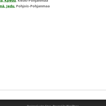
ä, Kpedu
,
Keski-Pohjanmaa
mä, Jedu,
Pohjois-Pohjanmaa
Designed using
Unos
. Powered by
WordPress
.