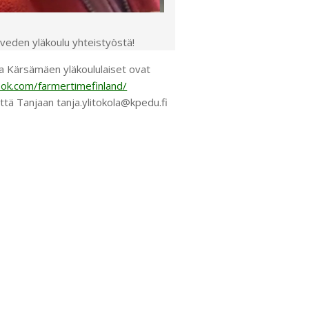
paveden yläkoulu yhteistyöstä!
a Kärsämäen yläkoululaiset ovat
ok.com/farmertimefinland/
yttä Tanjaan tanja.ylitokola@kpedu.fi