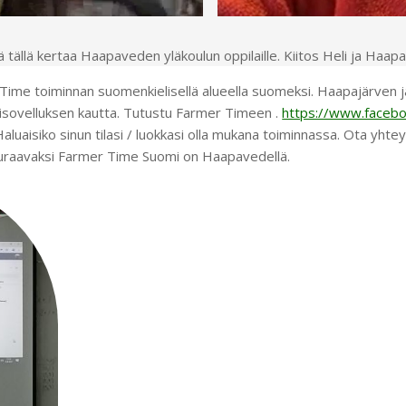
iä tällä kertaa Haapaveden yläkoulun oppilaille. Kiitos Heli ja Haa
Time toiminnan suomenkielisellä alueella suomeksi. Haapajärven j
ttisovelluksen kautta. Tutustu Farmer Timeen .
https://www.facebo
Haluaisiko sinun tilasi / luokkasi olla mukana toiminnassa. Ota yhte
. Seuraavaksi Farmer Time Suomi on Haapavedellä.