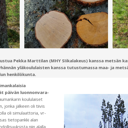
ustua Pekka Marttilan (MHY SIikalakeus) kanssa metsän kas
Pyhännän yläkoululaisten kanssa tutustumassa maa- ja metsä
un henkilökunta.
imankalaisia
ivät päivän luonnonvara-
umankarin koululaiset
 jonka jälkeen oli tiivis
la oli simulaattoria, vr-
sas tietopankki alan
ollisuuksista niin alalla