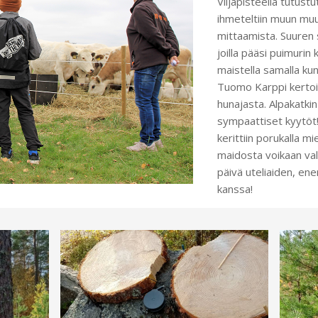
Viljapisteellä tutustut
ihmeteltiin muun mu
mittaamista. Suuren s
joilla pääsi puimurin 
maistella samalla kun
Tuomo Karppi kertoi 
hunajasta. Alpakatkin
sympaattiset kyytöt! 
kerittiin porukalla mi
maidosta voikaan valm
päivä uteliaiden, ene
kanssa!