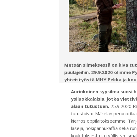
Metsän siimeksessä on kiva tut
puulajeihin. 29.9.2020 olimme 
yhteistyöstä MHY Pekka ja koul
Aurinkoinen syysilma suosi h
ysiluokkalaisia, jotka viett
alaan tutustuen.
25.9.2020 Ra
tutustuivat Mäkelän perunatilaan,
kierros oppilaitokseemme. Tarjol
laseja, nokipannukaffia sekä run
koulutuksesta ja työllistymismahd