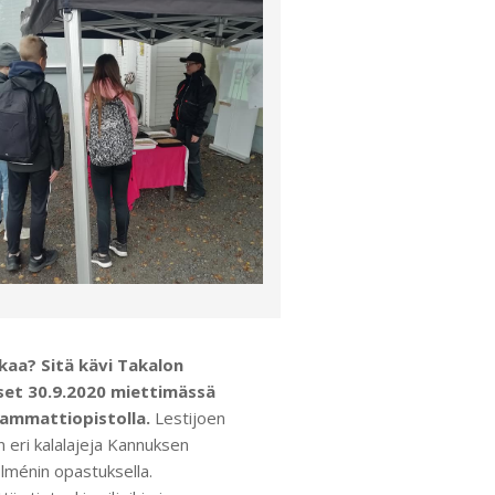
kaa? Sitä kävi Takalon
iset 30.9.2020 miettimässä
ammattiopistolla.
Lestijoen
n eri kalalajeja Kannuksen
Ilménin opastuksella.