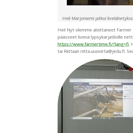
Heli Marjoniemi jatkoi livelähetyks
Hei! Nyt olemme aloittaneet Farmer 
päässeet livenä lypsykarjatiloille ne
https://www.farmertime.fi/?lang=fi
. 
tai Riittaan riitta.uusivirta@jedu.fi