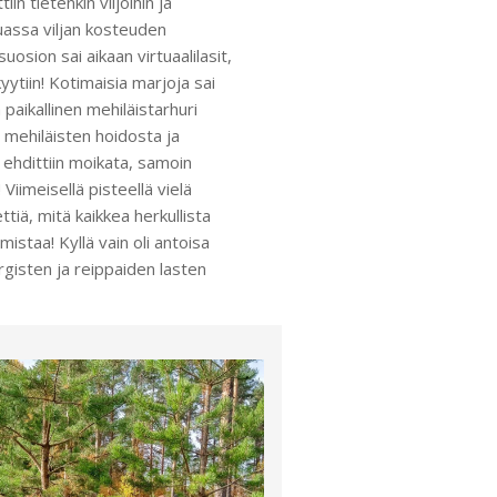
tiin tietenkin viljoihin ja
uassa viljan kosteuden
uosion sai aikaan virtuaalilasit,
kyytiin! Kotimaisia marjoja sai
 paikallinen mehiläistarhuri
mehiläisten hoidosta ja
 ehdittiin moikata, samoin
Viimeisellä pisteellä vielä
ettiä, mitä kaikkea herkullista
istaa! Kyllä vain oli antoisa
rgisten ja reippaiden lasten